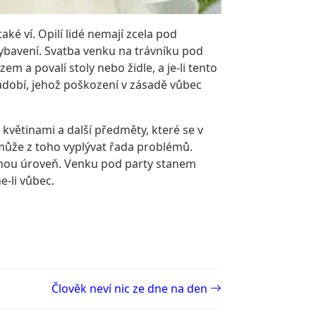
aké ví. Opilí lidé nemají zcela pod
vybavení. Svatba venku na trávníku pod
m a povalí stoly nebo židle, a je-li tento
ádobí, jehož poškození v zásadě vůbec
 květinami a další předměty, které se v
a může z toho vyplývat řada problémů.
ičnou úroveň. Venku pod party stanem
e-li vůbec.
Člověk neví nic ze dne na den