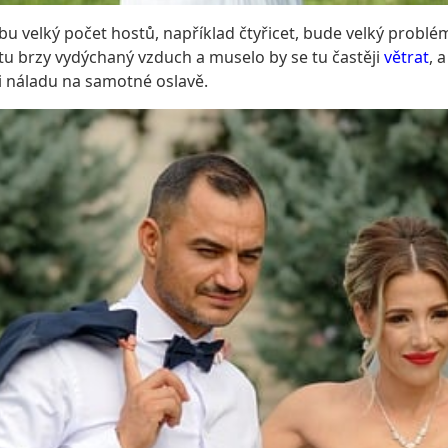
atbu velký počet hostů, například čtyřicet, bude velký probl
 tu brzy vydýchaný vzduch a muselo by se tu častěji
větrat
, 
i náladu na samotné oslavě.