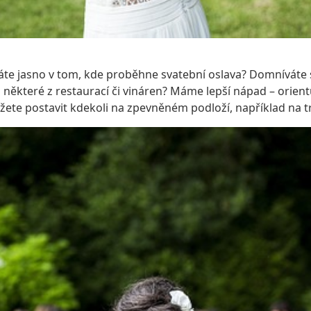
te jasno v tom, kde proběhne svatební oslava? Domníváte s
některé z restaurací či vináren? Máme lepší nápad – orientuj
žete postavit kdekoli na zpevněném podloží, například na t