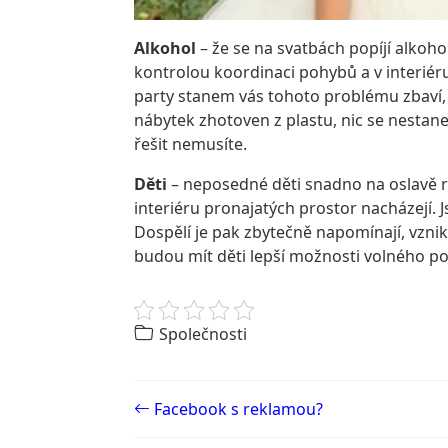
Alkohol
– že se na svatbách popíjí alkohol
kontrolou koordinaci pohybů a v interiér
party stanem vás tohoto problému zbaví, pr
nábytek zhotoven z plastu, nic se nesta
řešit nemusíte.
Děti
– neposedné děti snadno na oslavě roz
interiéru pronajatých prostor nacházejí. J
Dospělí je pak zbytečně napomínají, vzn
budou mít děti lepší možnosti volného poh
Společnosti
Post navigation
Facebook s reklamou?