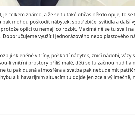
, je celkem známo, a že se tu také občas někdo opije, to se t
u pak mohou poškodit nábytek, spotřebiče, svítidla a další 
otože opilci tu nemají co rozbít. Maximálně se tu svalí na ze
ne. Doporučujeme využít i jednorázového nebo plastového n
bijí skleněné vitríny, poškodí nábytek, zničí nádobí, vázy s
sou-li vnitřní prostory příliš malé, děti se tu začnou nudit 
ikne tu pak dusná atmosféra a svatba pak nebude mít patř
ybu a k havarijním situacím tu dojde jen zcela výjimečně, n