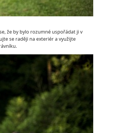
e, že by bylo rozumné uspořádat ji v
te se raději na exteriér a využijte
rávníku.