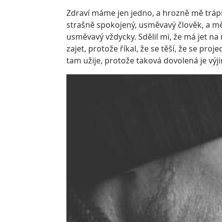
Zdraví máme jen jedno, a hrozně mě trápí 
strašně spokojený, usměvavý člověk, a měl
usměvavý vždycky. Sdělil mi, že má jet na
zajet, protože říkal, že se těší, že se proj
tam užije, protože taková dovolená je výj