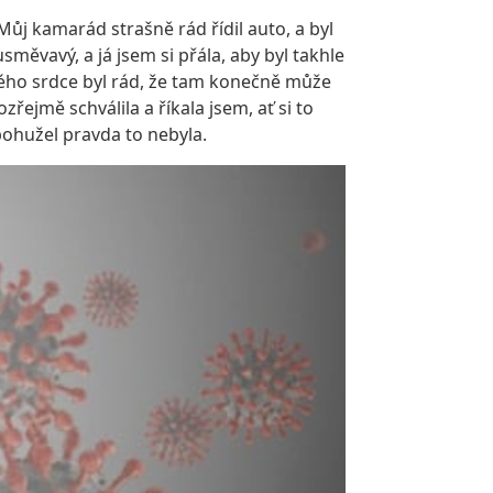
Můj kamarád strašně rád řídil auto, a byl
měvavý, a já jsem si přála, aby byl takhle
elého srdce byl rád, že tam konečně může
ozřejmě schválila a říkala jsem, ať si to
bohužel pravda to nebyla.