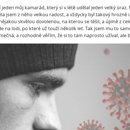
jeden můj kamarád, který si v létě udělal jeden velký úraz. 
a jsem z něho velkou radost, a vždycky byl takový hrozně us
 nějakou skvělou dovolenou, na kterou se těšil, a úplně z c
ede na lodi, po které už touží několik let. Tak jsem mu to sam
imečná, a rozhodně věřím, že si to tam naprosto užíval, ale 