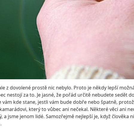
ale z dovolené prostě nic nebylo. Proto je někdy lepší mož
bec nestojí za to. Je jasné, že pořád určitě nebudete sedět 
 se vám kde stane, jestli vám bude dobře nebo špatně, prot
amarádovi, který to vůbec ani nečekal. Některé věci ani ne
 a jsme jenom lidé. Samozřejmě nejlepší je, když člověka nic 
.