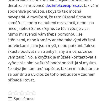
deratizací mravenců
dezinfekceexpres.cz
, tak vám
spolehlivě pomůžou, i když to tak možná
nevypadá. A myslíte si, že tato úžasná firma se
zaměřuje jenom na hubení mravenců, nebo i na
něco jiného? Samozřejmě, že těch věcí je více.
Mimo mravenců vám třeba pomohou i se
štěnicemi, nebo komáry anebo takovými většími
potvůrkami, jako jsou myši, nebo potkani. Tak se
zkuste podívat na stránky firmy a možná, že se
vám zalíbí. No, a kdyžtak je můžete kontaktovat a
vyřídit si s nimi veškeré podrobnosti. Já si myslím,
že když jim tam teď napíšete, tak termín dostanete
za pár dnů a uvidíte, že toho nebudete v žádném
případě litovat.
Společnosti