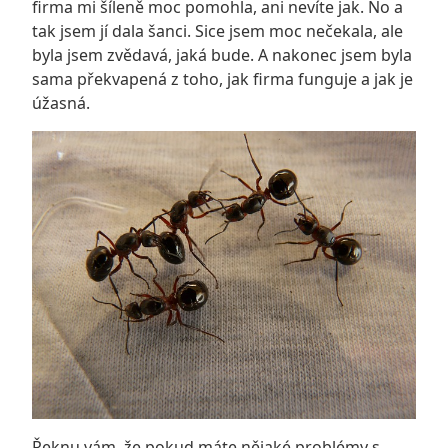
firma mi šíleně moc pomohla, ani nevíte jak. No a
tak jsem jí dala šanci. Sice jsem moc nečekala, ale
byla jsem zvědavá, jaká bude. A nakonec jsem byla
sama překvapená z toho, jak firma funguje a jak je
úžasná.
Řeknu vám, že pokud máte nějaké problémy s