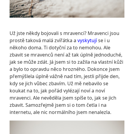
Už jste někdy bojovali s mravenci? Mravenci jsou
prostě taková malá zvířátka a
vyskytují
se i u
někoho doma. Ti dotyční za to nemohou. Ale
zbavit se mravenců není až tak úplně jednoduché,
jak se může zdát. Já jsem si to zažila na vlastní kůži
a bylo to opravdu něco hrozného. Dokonce jsem
přemýšlela úplně vážně nad tím, jestli přijde den,
kdy se jich vůbec zbavím. Už mě nebavilo se
koukat na to, jak pořád vylézají noví a noví
mravenci. Ale nevěděla jsem spíše to, jak se jich
zbavit. Samozřejmě jsem si o tom četla i na
internetu, ale nic normálního jsem nenalezla.