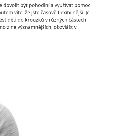
 dovolit být pohodlní a využívat pomoc
em víte, že jste časově flexibilnější. Je
vést děti do kroužků v různých částech
dno z nejvýznamnějších, obzvlášť v