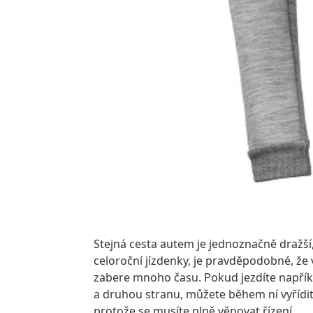
Stejná cesta autem je jednoznačně dražší
celoroční jízdenky, je pravděpodobné, že
zabere mnoho času. Pokud jezdíte napříkla
a druhou stranu, můžete během ní vyřídit
protože se musíte plně věnovat řízení.