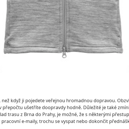
, než když ji pojedete veřejnou hromadnou dopravou. Obzvláš
 v přepočtu ušetříte doopravdy hodně. Důležité je také zmín
d trasu z Brna do Prahy, je možné, že s některými přestupy 
 pracovní e-maily, trochu se vyspat nebo dokončit přednášk