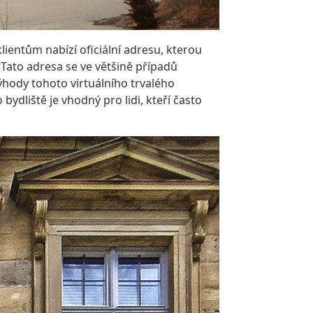
klientům nabízí oficiální adresu, kterou
 Tato adresa se ve většině případů
výhody tohoto virtuálního trvalého
 bydliště je vhodný pro lidi, kteří často