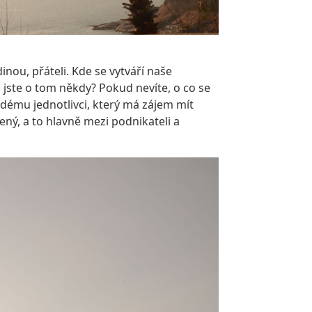
inou, přáteli. Kde se vytváří naše
li jste o tom někdy? Pokud nevíte, o co se
ždému jednotlivci, který má zájem mít
bený, a to hlavně mezi podnikateli a