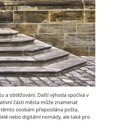
u a obtěžování. Další výhoda spočívá v
krativní části města může znamenat
je těmto osobám přeposílána pošta,
lé nebo digitální nomády, ale také pro