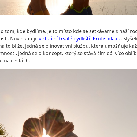
je o tom, kde bydlíme. Je to místo kde se setkáváme s naší rod
osti. Novinkou je
virtuální trvalé bydliště Profisidla.cz
. Slyše
 to blíže. Jedná se o inovativní službu, která umožňuje ka
omnosti. Jedná se o koncept, který se stává čím dál více oblí
ku na cestách.