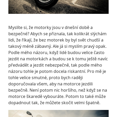
Myslíte si, že motorky jsou v dnešní době a
bezpečné? Abych se přiznala, tak kolikrát slýchám
lidi, že říkají, že bez motorek by byl svět chudší a
takový méně zábavný. Ale já si myslím pravý opak.
Podle mého názoru, když lidé budou velice často
jezdit na motorkách a budou se k tomu ještě navíc
předvádět a jezdit nebezpečně, tak podle mého
názoru tohle je potom docela riskantní. Pro mě je
tohle velice smutné, proto bych raději
doporučovala všem, aby na motorce jezdili
bezpečně. Není potom nic horšího, než když se na
motorce škaredě vybouráte. Potom to také může
dopadnout tak, že můžete skočit velmi špatně.