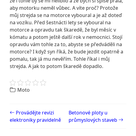
že i tohle by se mi nelíbilo a že bych si spíše přála,
aby motorku neměl vůbec. A víte proč? Protože
můj strejda se na motorce vyboural a je až doteď
na vozíku. Před šestnácti lety se vyboural na
motorce a opravdu tak škaredě, že byl měsíc v
kómatu a potom ještě další rok v nemocnici. Stojí
opravdu vám tohle za to, abyste se předváděli na
motorce? I když syn říká, že bude jezdit opatrně a
pomalu, tak já mu nevěřím. Tohle říkal i můj
strejda. A jak to potom škaredě dopadlo.
Moto
Post navigation
Provádějte revizi
Betonové ploty u
elektroniky pravidelně
průmyslových staveb