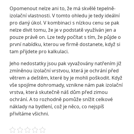
Opomenout nelze ani to, že má skvělé tepelně-
izolační vlastnosti. V tomto ohledu je tedy ideální
pro daný úkol. V kombinaci s nízkou cenu se pak
nelze divit tomu, že je v podstatě využíván jen a
pouze právě on. Lze tedy počítat s tím, že půjde o
první nabídku, kterou ve firmě dostanete, když si
tam přijdete pro kalkulaci.
Jeho nedostatky jsou pak vyvažovány natřením již
zmíněnou izolační vrstvou, která je ochrání před
větrem a deštěm, které by je mohli poškodit. Když
vše spojíme dohromady, vznikne nám pak izolační
vrstva, která skutečně náš dům před zimou
ochrání. A to rozhodně pomůže snížit celkové
náklady na bydlení, což je něco, co nejspíš
přivítáme všichni.