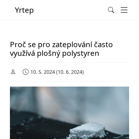
Men
Yrtep
Search
Main Navigation
Proč se pro zateplování často
využívá plošný polystyren
10. 5. 2024
(10. 6. 2024)