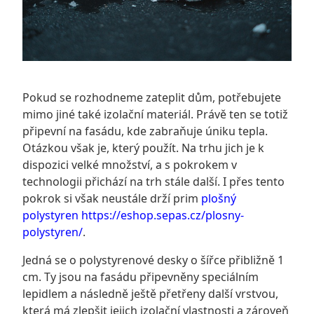
Pokud se rozhodneme zateplit dům, potřebujete
mimo jiné také izolační materiál. Právě ten se totiž
připevní na fasádu, kde zabraňuje úniku tepla.
Otázkou však je, který použít. Na trhu jich je k
dispozici velké množství, a s pokrokem v
technologii přichází na trh stále další. I přes tento
pokrok si však neustále drží prim
plošný
polystyren https://eshop.sepas.cz/plosny-
polystyren/
.
Jedná se o polystyrenové desky o šířce přibližně 1
cm. Ty jsou na fasádu připevněny speciálním
lepidlem a následně ještě přetřeny další vrstvou,
která má zlepšit jejich izolační vlastnosti a zároveň