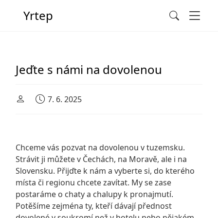
Men
Yrtep
Search
Main Navigation
Jeďte s námi na dovolenou
7. 6. 2025
Chceme vás pozvat na dovolenou v tuzemsku.
Strávit ji můžete v Čechách, na Moravě, ale i na
Slovensku. Přijďte k nám a vyberte si, do kterého
místa či regionu chcete zavítat. My se zase
postaráme o
chaty a chalupy k pronajmutí
.
Potěšíme zejména ty, kteří dávají přednost
dovolené v soukromí než v hotelu nebo nějakém