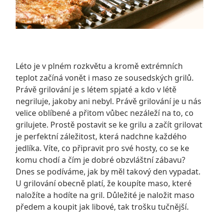
Léto je v plném rozkvětu a kromě extrémních
teplot začíná vonět i maso ze sousedských grilů.
Právě grilování je s létem spjaté a kdo v létě
negriluje, jakoby ani nebyl. Právě grilování je u nás
velice oblíbené a přitom vůbec nezáleží na to, co
grilujete. Prostě postavit se ke grilu a začít grilovat
je perfektní záležitost, která nadchne každého
jedlíka. Víte, co připravit pro své hosty, co se ke
komu chodí a čím je dobré obzvláštní zábavu?
Dnes se podíváme, jak by měl takový den vypadat.
U grilování obecně platí, že koupíte maso, které
naložíte a hodíte na gril. Důležité je naložit maso
předem a koupit jak libové, tak trošku tučnější.