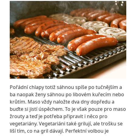
Pořádní chlapy totiž sáhnou spíše po tučnějším a
ba naopak ženy sáhnou po libovém kuřecím nebo
krůtím. Maso vždy naložte dva dny dopředu a
buďte si jistí úspěchem. To je však pouze pro maso
žrouty a teď je potřeba připravit i něco pro
vegetariány. Vegetariáni také grilují, ale trošku se
liší tím, co na gril dávají. Perfektní volbou je