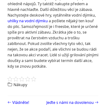
ohledně nápojů. Ty taktéž nakupte předem a
hlavně nachlaďte. Další důležitou věcí je zábava.
Nachystejte deskové hry, vytáhněte vodní dýmku,
uhlíky na vodní dýmku
a pošlete nějaký ten kouř
do plic. Samozřejmostí je i freesbe, které je určené
spíše pro aktivní zábavu. Zkrátka jde o to, se
provětrat na čerstvém vzduchu a trošku
zablbnout. Pokud zvolíte všechny tyto věci, tak
nejen, že se akce podaří, ale všichni se budou rádi
na takovou akci vracet. Lidé si užijí grilování plnými
doušky a sami budete vybírat termín další akce,
kdy se znovu potkáte.
Nákupy
Post navigation
Vládněte!
Jeďte s námi na dovolenou