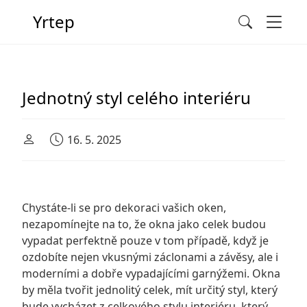
Men
Yrtep
Search
Main Navigation
Jednotný styl celého interiéru
16. 5. 2025
Chystáte-li se pro dekoraci vašich oken,
nezapomínejte na to, že okna jako celek budou
vypadat perfektně pouze v tom případě, když je
ozdobíte nejen vkusnými záclonami a závěsy, ale i
moderními a dobře vypadajícími garnýžemi. Okna
by měla tvořit jednolitý celek, mít určitý styl, který
bude vycházet z celkového stylu interiéru, který