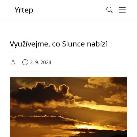
Men
Yrtep
Search
Main Navigation
Využívejme, co Slunce nabízí
2. 9. 2024