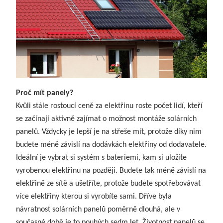
Proč mít panely?
Kvůli stále rostoucí ceně za elektřinu roste počet lidí, kteří
se začínají aktivně zajímat o možnost montáže solárních
panelů. Vždycky je lepší je na střeše mít, protože díky nim
budete méně závislí na dodávkách elektřiny od dodavatele.
Ideální je vybrat si systém s bateriemi, kam si uložíte
vyrobenou elektřinu na později. Budete tak méně závislí na
elektřině ze sítě a ušetříte, protože budete spotřebovávat
více elektřiny kterou si vyrobíte sami.
Dříve byla
návratnost solárních panelů poměrně dlouhá, ale v
současné době je to pouhých sedm let. Životnost panelů se