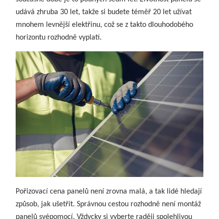
udává zhruba 30 let, takže si budete téměř 20 let užívat
mnohem levnější elektřinu, což se z takto dlouhodobého
horizontu rozhodně vyplatí.
Pořizovací cena panelů není zrovna malá, a tak lidé hledají
způsob, jak ušetřit. Správnou cestou rozhodně není montáž
panelů svépomocí. Vždycky si vyberte raději spolehlivou