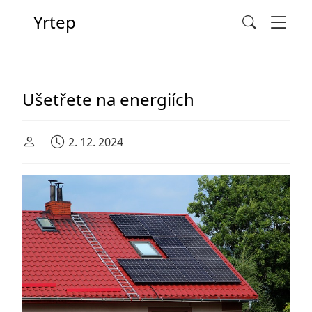
Men
Yrtep
Search
Main Navigation
Ušetřete na energiích
2. 12. 2024