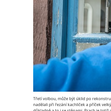
Třetí volbou, může být úklid po rekonstru
nadělali při řezání kachliček a příček ve
důkladně a to i se stěnami. Prach je toti