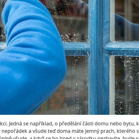
kci. Jedná se například, o předělání části domu nebo bytu, 
lký nepořádek a všude teď doma máte jemný prach, kterého se
ž úplně všude, a když se ho hned v zárodku nezbavíte, bude 