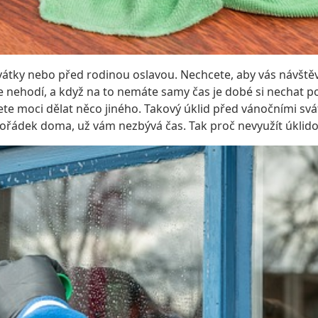
vátky nebo před rodinou oslavou. Nechcete, aby vás návště
o se nehodí, a když na to nemáte samy čas je dobé si nechat p
dete moci dělat něco jiného. Takový úklid před vánočními sv
pořádek doma, už vám nezbývá čas. Tak proč nevyužít úklid