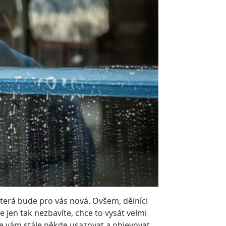
která bude pro vás nová. Ovšem, dělníci
 jen tak nezbavíte, chce to vysát velmi
se vám stále někde usazovat a objevovat