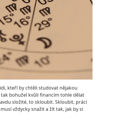
dí, kteří by chtěli studovat nějakou
í, tak bohužel kvůli financím tohle dělat
du složité, to skloubit. Skloubit, práci
usí vždycky snažit a žít tak, jak by si