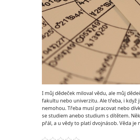
I můj dědeček miloval vědu, ale můj dědeč
fakultu nebo univerzitu. Ale třeba, i když j
nemohou. Třeba musí pracovat nebo dívka z
se studiem anebo studium s dítětem. Někdy j
přál, a u vědy to platí dvojnásob. Věda je