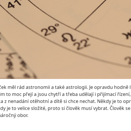
ek měl rád astronomii a také astrologii. Je opravdu hodně li
im to moc přejí a jsou chytří a třeba udělají i přijímací řízen
 nenadání otěhotní a dítě si chce nechat. Někdy je to oprav
e to velice složité, proto si člověk musí vybrat. Člověk se m
 náročný obor.