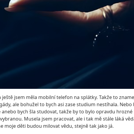
a ještě jsem měla mobilní telefon na splátky. Takže to zna
igády, ale bohužel to bych asi zase studium nestíhala. Neb
 anebo bych šla studovat, takže by to bylo opravdu hrozné r
vybranou. Musela jsem pracovat, ale i tak mě stále láká věda
 moje děti budou milovat vědu, stejně tak jako já.