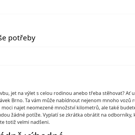
še potřeby
vbu, jet na výlet s celou rodinou anebo třeba stěhovat? Ať u
ávek Brno
. Ta vám může nabídnout nejenom mnoho vozů rů
oci najet neomezené množství kilometrů, ale také budete 
dou žádné potíže. Vyplatí se zkrátka obrátit na odborníky, 
e totiž velmi nadšeni.