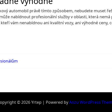
řádně výhodné
tkový automobil právě tímto způsobem, nebudete muset řeš
že nabídnout profesionální služby v oblasti, která nemá p
teří vám nenabídnou ani kvalitní vozy, ani výhodné ceny, co
esionálům
opyright © 2026 Yrtep | Powered by
Anzu WordPress The