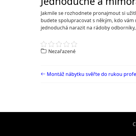
Jednoduché a mimo
Jakmile se rozhodnete pronajmout si uži
budete spolupracovat s někým, kdo vám mů
jednoduchá narazit na rádoby odborníky, k
Nezařazené
Post navigation
Montáž nábytku svěřte do rukou prof
C