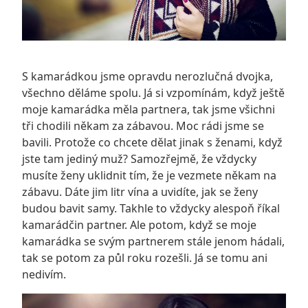
S kamarádkou jsme opravdu nerozlučná dvojka,
všechno děláme spolu. Já si vzpomínám, když ještě
moje kamarádka měla partnera, tak jsme všichni
tři chodili někam za zábavou. Moc rádi jsme se
bavili. Protože co chcete dělat jinak s ženami, když
jste tam jediný muž? Samozřejmě, že vždycky
musíte ženy uklidnit tím, že je vezmete někam na
zábavu. Dáte jim litr vína a uvidíte, jak se ženy
budou bavit samy. Takhle to vždycky alespoň říkal
kamarádčin partner. Ale potom, když se moje
kamarádka se svým partnerem stále jenom hádali,
tak se potom za půl roku rozešli. Já se tomu ani
nedivím.