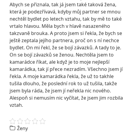
Abych se přiznala, tak já jsem také taková žena,
která je podezřívavá, kdyby můj partner se mnou
nechtěl bydlet po letech vztahu, tak by mě to také
vrtalo hlavou. Měla bych v hlavě nasazeného
takzvaně brouka. A proto jsem si řekla, že bych se
ještě zeptala jejího partnera, proč on s ní nechce
bydlet. On mi řekl, že se bojí závazků. A tady to je.
On se bojí závazků se ženou. Nechtěla jsem to
kamarádce říkat, ale když je to moje nejlepší
kamarádka, tak jí přece nezradím. Všechno jsem jí
řekla. A moje kamarádka řekla, že už to takhle
tušila dlouho, že poslední rok to už tušila, takže
jsem byla ráda, že jsem jí neřekla nic nového.
Alespoň si nemusím nic vyčítat, že jsem jim rozbila
vztah.
Ženy