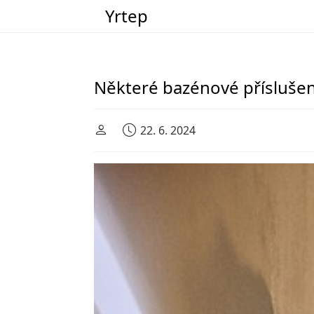
Yrtep
Main Navigation
Některé bazénové přísluše
22. 6. 2024