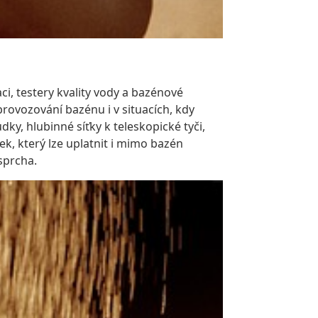
i, testery kvality vody a bazénové
rovozování bazénu i v situacích, kdy
dky, hlubinné síťky k teleskopické tyči,
ek, který lze uplatnit i mimo bazén
sprcha.