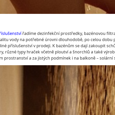
íslušenství
řadíme dezinfekční prostředky, bazénovou filtrac
kvalitu vody na potřebné úrovni dlouhodobě, po celou dobu p
diné příslušenství v prodeji. K bazénům se dají zakoupit schů
ry, různé typy hraček včetně ploutví a šnorchlů a také výrob
m prostranství a za jistých podmínek i na balkoně – solární 