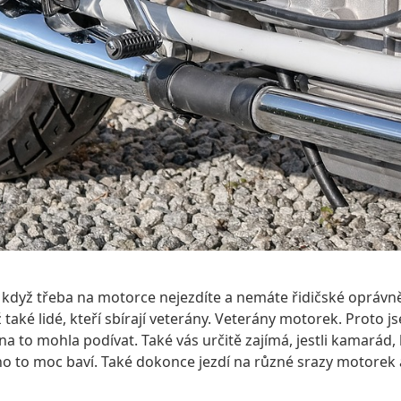
I když třeba na motorce nejezdíte a nemáte řidičské opráv
 také lidé, kteří sbírají veterány. Veterány motorek. Proto 
a to mohla podívat. Také vás určitě zajímá, jestli kamarád, 
ý ho to moc baví. Také dokonce jezdí na různé srazy motore