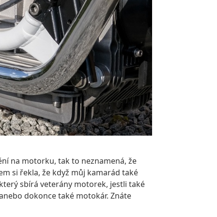
nění na motorku, tak to neznamená, že
jsem si řekla, že když můj kamarád také
který sbírá veterány motorek, jestli také
k anebo dokonce také motokár. Znáte