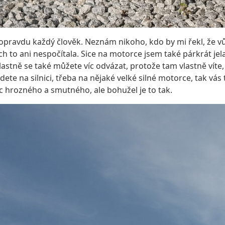
ravdu každý člověk. Neznám nikoho, kdo by mi řekl, že vůb
h to ani nespočítala. Sice na motorce jsem také párkrát jela
lastně se také můžete víc odvázat, protože tam vlastně víte
ete na silnici, třeba na nějaké velké silné motorce, tak vás
c hrozného a smutného, ale bohužel je to tak.