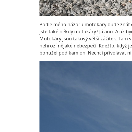
Podle mého názoru motokáry bude znát op
jste také někdy motokáry? Já ano. A už byc
Motokáry jsou takový větší zážitek. Tam v
nehrozí nějaké nebezpečí. Kdežto, když jed
bohužel pod kamion. Nechci přivolávat ni