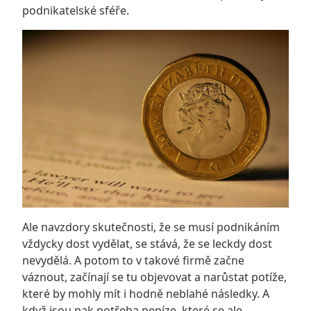
podnikatelské sféře.
Ale navzdory skutečnosti, že se musí podnikáním
vždycky dost vydělat, se stává, že se leckdy dost
nevydělá. A potom to v takové firmě začne
váznout, začínají se tu objevovat a narůstat potíže,
které by mohly mít i hodně neblahé následky. A
když jsou pak potřeba peníze, které se ale