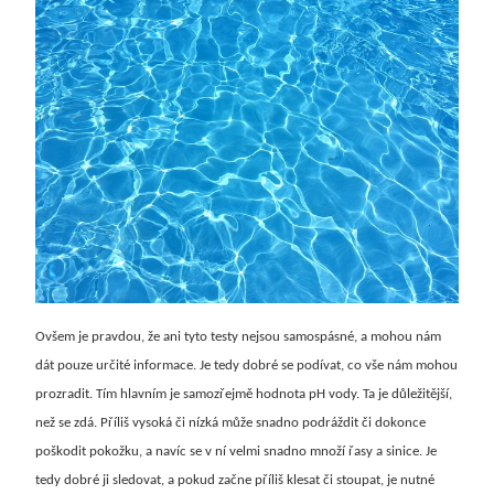
Ovšem je pravdou, že ani tyto testy nejsou samospásné, a mohou nám
dát pouze určité informace. Je tedy dobré se podívat, co vše nám mohou
prozradit. Tím hlavním je samozřejmě hodnota pH vody. Ta je důležitější,
než se zdá. Příliš vysoká či nízká může snadno podráždit či dokonce
poškodit pokožku, a navíc se v ní velmi snadno množí řasy a sinice. Je
tedy dobré ji sledovat, a pokud začne příliš klesat či stoupat, je nutné