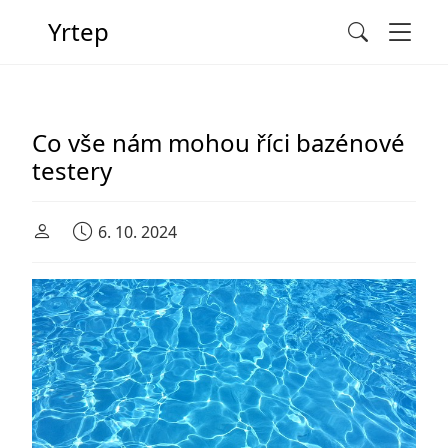
Men
Yrtep
Search
Main Navigation
Co vše nám mohou říci bazénové
testery
6. 10. 2024