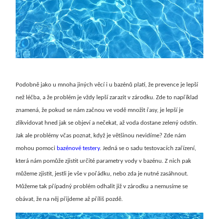
Podobně jako u mnoha jiných věcí i u bazénů platí, že prevence je lepší
než léčba, a že problém je vždy lepší zarazit v zárodku. Zde to například
znamená, že pokud se nám začnou ve vodě množit řasy, je lepší je
zlikvidovat hned jak se objeví a nečekat, až voda dostane zelený odstín.
Jak ale problémy včas poznat, když je většinou nevidíme?
Zde nám
mohou pomoci
bazénové testery
. Jedná se o sadu testovacích zařízení,
která nám pomůže zjistit určité parametry vody v bazénu. Z nich pak
můžeme zjistit, jestli je vše v pořádku, nebo zda je nutné zasáhnout.
Můžeme tak případný problém odhalit již v zárodku a nemusíme se
obávat, že na něj přijdeme až příliš pozdě.