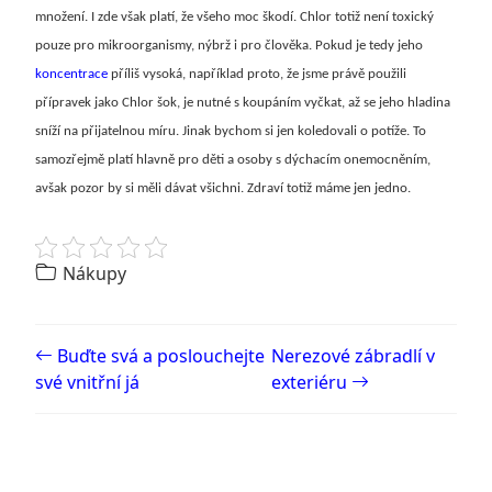
množení. I zde však platí, že všeho moc škodí. Chlor totiž není toxický
pouze pro mikroorganismy, nýbrž i pro člověka. Pokud je tedy jeho
koncentrace
příliš vysoká, například proto, že jsme právě použili
přípravek jako Chlor šok, je nutné s koupáním vyčkat, až se jeho hladina
sníží na přijatelnou míru. Jinak bychom si jen koledovali o potíže. To
samozřejmě platí hlavně pro děti a osoby s dýchacím onemocněním,
avšak pozor by si měli dávat všichni. Zdraví totiž máme jen jedno.
Nákupy
Post navigation
Buďte svá a poslouchejte
Nerezové zábradlí v
své vnitřní já
exteriéru