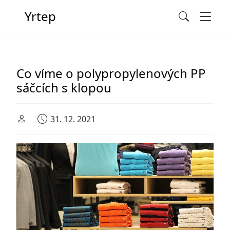
Men
Yrtep
Search
Main Navigation
Co víme o polypropylenových PP
sáčcích s klopou
31. 12. 2021