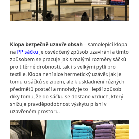
Klopa bezpečně uzavře obsah
– samolepicí klopa
na
PP sáčku
je osvědčený způsob uzavírání a tímto
způsobem se pracuje jak s malými rozměry sáčků
pro titěrné drobnosti, tak i s velkými pytli pro
textilie. Klopa není sice hermetický uzávěr, jak je
tomu u sáčků se zipem, ale k uskladnění různých
předmětů postačí a mnohdy je to i lepší způsob
díky tomu, že do sáčku se dostane vzduch, který
snižuje pravděpodobnost výskytu plísní v
uzavřeném prostoru.