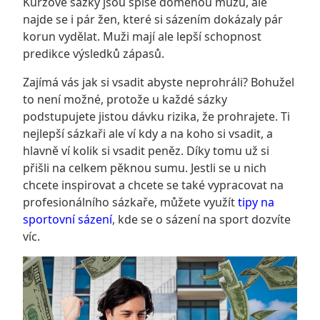
Kurzové sázky jsou spíše doménou mužů, ale
najde se i pár žen, které si sázením dokázaly pár
korun vydělat. Muži mají ale lepší schopnost
predikce výsledků zápasů.
Zajímá vás jak si vsadit abyste neprohráli? Bohužel
to není možné, protože u každé sázky
podstupujete jistou dávku rizika, že prohrajete. Ti
nejlepší sázkaři ale ví kdy a na koho si vsadit, a
hlavně ví kolik si vsadit peněz. Díky tomu už si
přišli na celkem pěknou sumu. Jestli se u nich
chcete inspirovat a chcete se také vypracovat na
profesionálního sázkaře, můžete využít
tipy na
sportovní sázení
, kde se o sázení na sport dozvíte
víc.