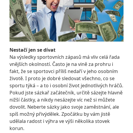
Nestačí jen se dívat
Na výsledky sportovních zápasů má vliv celá řada
vnějších okolností. Často je na vině za prohru i
fakt, že se sportovci příliš nedaří v jeho osobním
životě. I proto je dobré sledovat všechno, co se
sportu týká – a to i osobní život jednotlivých hráčů.
Pokud jste sázkař začátečník, určitě sázejte hlavně
nižší částky, a nikdy nesázejte víc než si můžete
dovolit. Neberte sázky jako svoje zaměstnání, ale
spíš možný přivýdělek. Zpočátku by vám jistě
udělala radost i výhra ve výši několika stovek
korun.